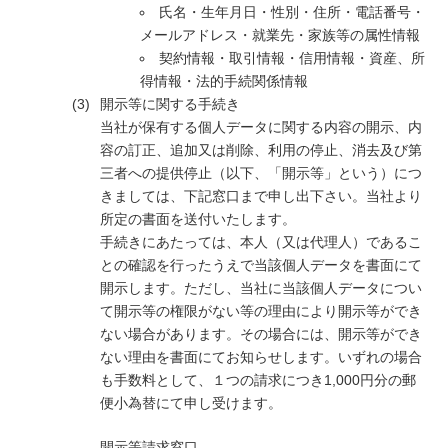
氏名・生年月日・性別・住所・電話番号・
メールアドレス・就業先・家族等の属性情報
契約情報・取引情報・信用情報・資産、所
得情報・法的手続関係情報
開示等に関する手続き
当社が保有する個人データに関する内容の開示、内
容の訂正、追加又は削除、利用の停止、消去及び第
三者への提供停止（以下、「開示等」という）につ
きましては、下記窓口まで申し出下さい。当社より
所定の書面を送付いたします。
手続きにあたっては、本人（又は代理人）であるこ
との確認を行ったうえで当該個人データを書面にて
開示します。ただし、当社に当該個人データについ
て開示等の権限がない等の理由により開示等ができ
ない場合があります。その場合には、開示等ができ
ない理由を書面にてお知らせします。いずれの場合
も手数料として、１つの請求につき1,000円分の郵
便小為替にて申し受けます。
開示等請求窓口